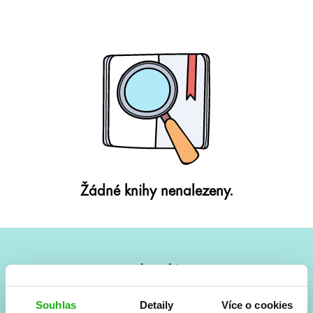
Žádné knihy nenalezeny.
#HumbookNews
Vše kolem #youngadult každý měsíc rovnou do mailu!
Souhlas
Detaily
Více o cookies