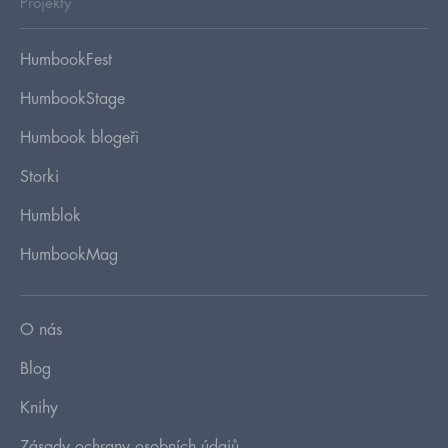
Projekty
HumbookFest
HumbookStage
Humbook blogeři
Storki
Humblok
HumbookMag
O nás
Blog
Knihy
Zásady ochrany osobních údajů