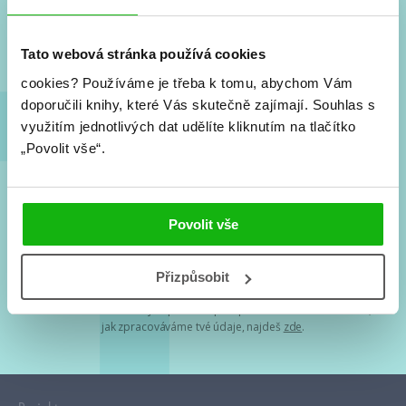
Nové knihy, co se chystá, kvízy, soutěže, autoři, filmové
a seriálové adaptace a další.
Tato webová stránka používá cookies
cookies?
Používáme je třeba k tomu, abychom Vám
doporučili knihy, které Vás skutečně zajímají.
Souhlas s
využitím jednotlivých dat udělíte kliknutím na tlačítko
„Povolit vše“.
Souhlasím s
podmínkami zpracování osobních údajů
Povolit vše
Tvá e-mailová adresa je u nás v bezpečí. Přečti si
naše podmínky
Přizpůsobit
zpracování osobních údajů
. S tvými osobními údaji nakládáme v
mezích obecně závazných právních předpisů. Více informací o tom,
jak zpracováváme tvé údaje, najdeš
zde
.