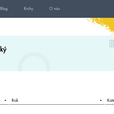
Blog
Knihy
O nás
ský
Rok
Kat