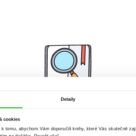
Detaily
Žádné knihy nenalezeny.
á cookies
 k tomu, abychom Vám doporučili knihy, které Vás skutečně zaj
utím na tlačítko „Povolit vše“.