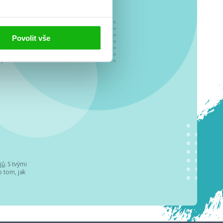
Povolit vše
o se
.
jů
. S tvými
 tom, jak