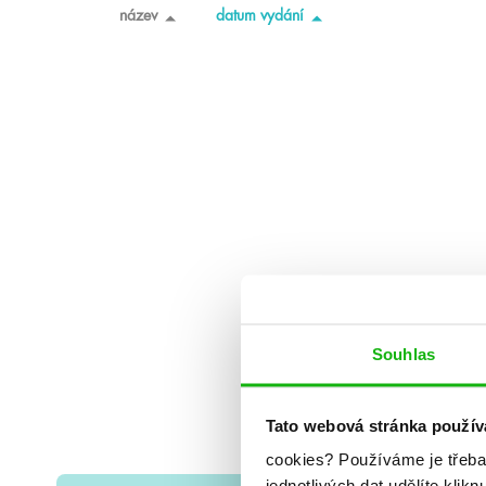
název
datum vydání
Souhlas
Tato webová stránka použív
cookies?
Používáme je třeba
jednotlivých dat udělíte klikn