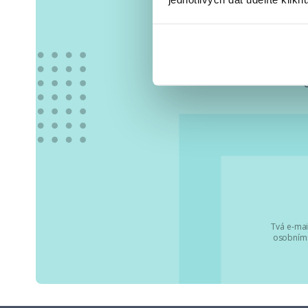
Vše
Tvá e-mai
osobními