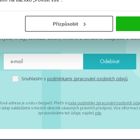
#HumbookNews
Přizpůsobit
 kolem #youngadult každý měsíc rovnou do mailu! Nové knihy, c
chystá, kvízy, soutěže, autoři, filmové a seriálové adaptace a další
Souhlasím s
podmínkami zpracování osobních údajů
lová adresa je u nás v bezpečí. Přečti si
naše podmínky zpracování osobních úda
 údaji nakládáme v mezích obecně závazných právních předpisů. Více informací o
zpracováváme tvé údaje, najdeš
zde
.