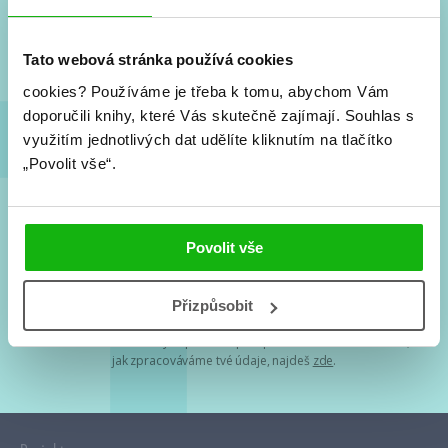
Nové knihy, co se chystá, kvízy, soutěže, autoři, filmové
a seriálové adaptace a další.
Tato webová stránka používá cookies
cookies?
Používáme je třeba k tomu, abychom Vám
doporučili knihy, které Vás skutečně zajímají.
Souhlas s
využitím jednotlivých dat udělíte kliknutím na tlačítko
„Povolit vše“.
Souhlasím s
podmínkami zpracování osobních údajů
Povolit vše
Tvá e-mailová adresa je u nás v bezpečí. Přečti si
naše podmínky
Přizpůsobit
zpracování osobních údajů
. S tvými osobními údaji nakládáme v
mezích obecně závazných právních předpisů. Více informací o tom,
jak zpracováváme tvé údaje, najdeš
zde
.