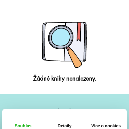
Žádné knihy nenalezeny.
#HumbookNews
Vše kolem #youngadult každý měsíc rovnou do mailu!
Souhlas
Detaily
Více o cookies