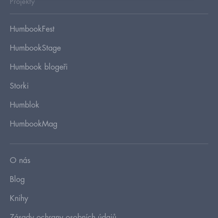
Projekty
HumbookFest
HumbookStage
Humbook blogeři
Storki
Humblok
HumbookMag
O nás
Blog
Knihy
Zásady ochrany osobních údajů