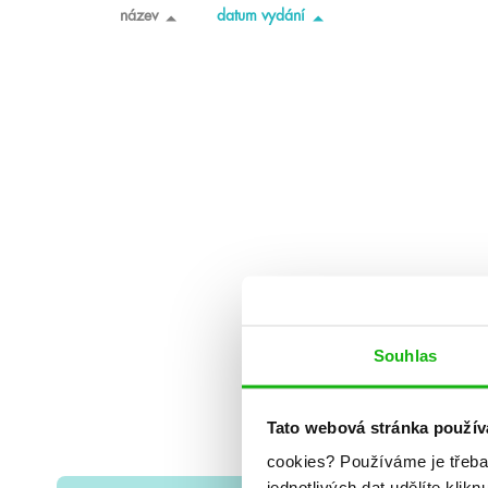
název
datum vydání
Souhlas
Tato webová stránka použív
cookies?
Používáme je třeba
jednotlivých dat udělíte klikn