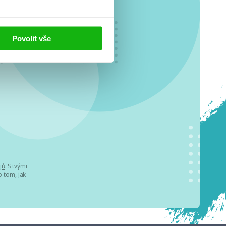
Povolit vše
o se
.
jů
. S tvými
 tom, jak