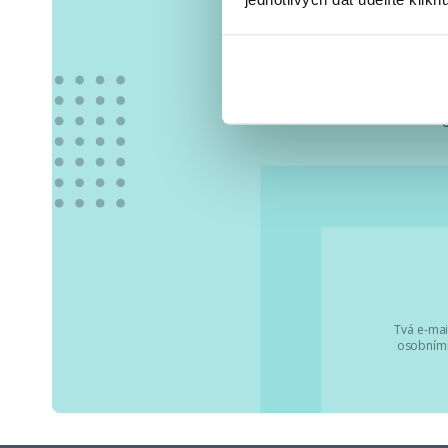
Vše
Tvá e-mai
osobními