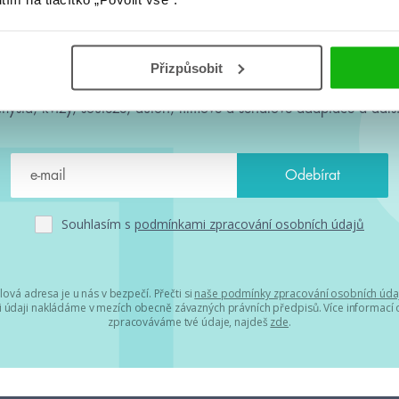
#HumbookNews
Přizpůsobit
 kolem #youngadult každý měsíc rovnou do mailu! Nové knihy, c
chystá, kvízy, soutěže, autoři, filmové a seriálové adaptace a další
Souhlasím s
podmínkami zpracování osobních údajů
lová adresa je u nás v bezpečí. Přečti si
naše podmínky zpracování osobních úda
 údaji nakládáme v mezích obecně závazných právních předpisů. Více informací o
zpracováváme tvé údaje, najdeš
zde
.