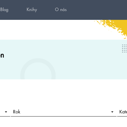
Blog
Knihy
O nás
en
Rok
Kat