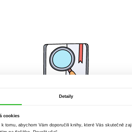
Detaily
Žádné knihy nenalezeny.
á cookies
 k tomu, abychom Vám doporučili knihy, které Vás skutečně zaj
utím na tlačítko „Povolit vše“.