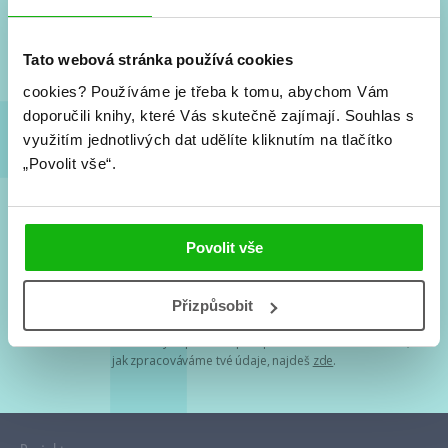
Nové knihy, co se chystá, kvízy, soutěže, autoři, filmové
a seriálové adaptace a další.
Tato webová stránka používá cookies
cookies?
Používáme je třeba k tomu, abychom Vám
doporučili knihy, které Vás skutečně zajímají.
Souhlas s
využitím jednotlivých dat udělíte kliknutím na tlačítko
„Povolit vše“.
Souhlasím s
podmínkami zpracování osobních údajů
Povolit vše
Tvá e-mailová adresa je u nás v bezpečí. Přečti si
naše podmínky
Přizpůsobit
zpracování osobních údajů
. S tvými osobními údaji nakládáme v
mezích obecně závazných právních předpisů. Více informací o tom,
jak zpracováváme tvé údaje, najdeš
zde
.