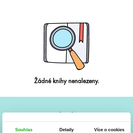
Žádné knihy nenalezeny.
#HumbookNews
Vše kolem #youngadult každý měsíc rovnou do mailu!
Souhlas
Detaily
Více o cookies