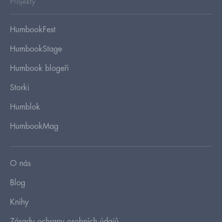
Projekty
HumbookFest
HumbookStage
Humbook blogeři
Storki
Humblok
HumbookMag
O nás
Blog
Knihy
Zásady ochrany osobních údajů