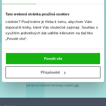
Nové knihy, co se chystá, kvízy, soutěže, autoři, filmové
a seriálové adaptace a další.
Tato webová stránka používá cookies
cookies?
Používáme je třeba k tomu, abychom Vám
doporučili knihy, které Vás skutečně zajímají.
Souhlas s
využitím jednotlivých dat udělíte kliknutím na tlačítko
„Povolit vše“.
Souhlasím s
podmínkami zpracování osobních údajů
Povolit vše
Tvá e-mailová adresa je u nás v bezpečí. Přečti si
naše podmínky
Přizpůsobit
zpracování osobních údajů
. S tvými osobními údaji nakládáme v
mezích obecně závazných právních předpisů. Více informací o tom,
jak zpracováváme tvé údaje, najdeš
zde
.