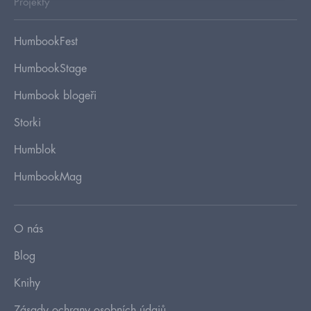
Projekty
HumbookFest
HumbookStage
Humbook blogeři
Storki
Humblok
HumbookMag
O nás
Blog
Knihy
Zásady ochrany osobních údajů