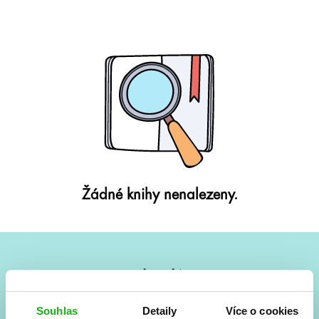
Žádné knihy nenalezeny.
#HumbookNews
Vše kolem #youngadult každý měsíc rovnou do mailu!
Souhlas
Detaily
Více o cookies