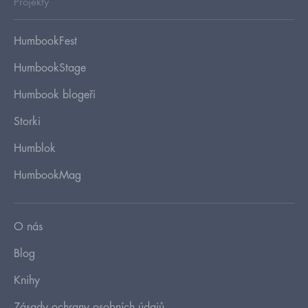
Projekty
HumbookFest
HumbookStage
Humbook blogeři
Storki
Humblok
HumbookMag
O nás
Blog
Knihy
Zásady ochrany osobních údajů