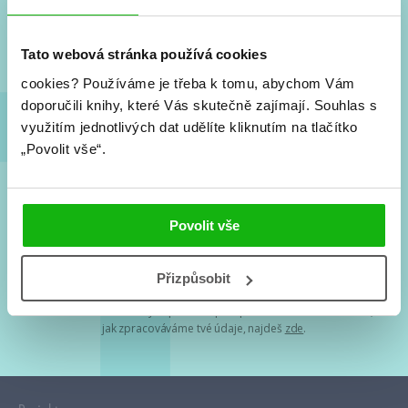
Nové knihy, co se chystá, kvízy, soutěže, autoři, filmové
a seriálové adaptace a další.
Tato webová stránka používá cookies
cookies?
Používáme je třeba k tomu, abychom Vám
doporučili knihy, které Vás skutečně zajímají.
Souhlas s
využitím jednotlivých dat udělíte kliknutím na tlačítko
„Povolit vše“.
Souhlasím s
podmínkami zpracování osobních údajů
Povolit vše
Tvá e-mailová adresa je u nás v bezpečí. Přečti si
naše podmínky
Přizpůsobit
zpracování osobních údajů
. S tvými osobními údaji nakládáme v
mezích obecně závazných právních předpisů. Více informací o tom,
jak zpracováváme tvé údaje, najdeš
zde
.