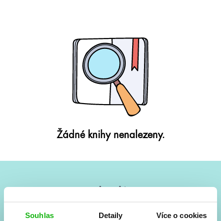
Žádné knihy nenalezeny.
#HumbookNews
Vše kolem #youngadult každý měsíc rovnou do mailu!
Souhlas
Detaily
Více o cookies