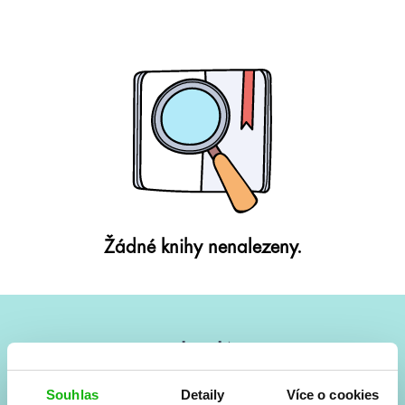
Žádné knihy nenalezeny.
#HumbookNews
Vše kolem #youngadult každý měsíc rovnou do mailu!
Souhlas
Detaily
Více o cookies