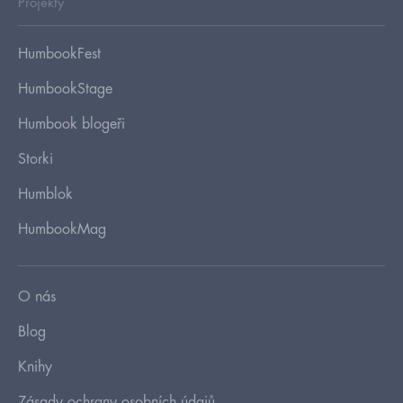
Projekty
HumbookFest
HumbookStage
Humbook blogeři
Storki
Humblok
HumbookMag
O nás
Blog
Knihy
Zásady ochrany osobních údajů