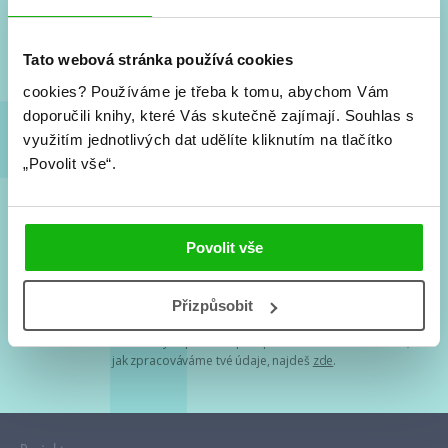
Nové knihy, co se chystá, kvízy, soutěže, autoři, filmové
a seriálové adaptace a další.
Tato webová stránka používá cookies
cookies?
Používáme je třeba k tomu, abychom Vám
doporučili knihy, které Vás skutečně zajímají.
Souhlas s
využitím jednotlivých dat udělíte kliknutím na tlačítko
„Povolit vše“.
Souhlasím s
podmínkami zpracování osobních údajů
Povolit vše
Tvá e-mailová adresa je u nás v bezpečí. Přečti si
naše podmínky
Přizpůsobit
zpracování osobních údajů
. S tvými osobními údaji nakládáme v
mezích obecně závazných právních předpisů. Více informací o tom,
jak zpracováváme tvé údaje, najdeš
zde
.