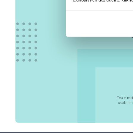
Vše
Tvá e-mai
osobními