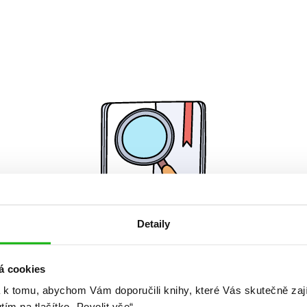
Detaily
Žádné knihy nenalezeny.
á cookies
 k tomu, abychom Vám doporučili knihy, které Vás skutečně zaj
utím na tlačítko „Povolit vše“.