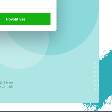
Povolit vše
o se
.
jů
. S tvými
 tom, jak