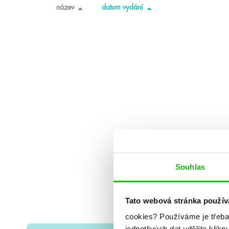
název
datum vydání
Souhlas
Tato webová stránka použív
cookies?
Používáme je třeba
jednotlivých dat udělíte klikn