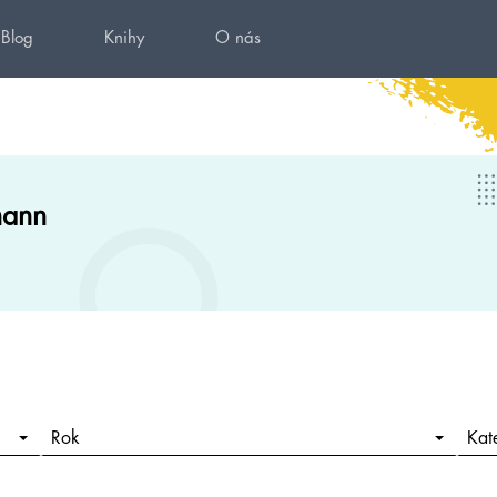
Blog
Knihy
O nás
mann
Rok
Kat