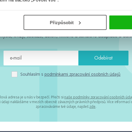
#HumbookNews
Přizpůsobit
 kolem #youngadult každý měsíc rovnou do mailu! Nové knihy, c
chystá, kvízy, soutěže, autoři, filmové a seriálové adaptace a další
Souhlasím s
podmínkami zpracování osobních údajů
lová adresa je u nás v bezpečí. Přečti si
naše podmínky zpracování osobních úda
 údaji nakládáme v mezích obecně závazných právních předpisů. Více informací o
zpracováváme tvé údaje, najdeš
zde
.