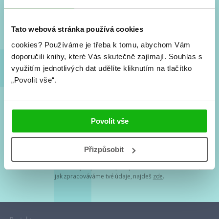
Nové knihy, co se chystá, kvízy, soutěže, autoři, filmové
a seriálové adaptace a další.
Tato webová stránka používá cookies
cookies?
Používáme je třeba k tomu, abychom Vám
doporučili knihy, které Vás skutečně zajímají.
Souhlas s
využitím jednotlivých dat udělíte kliknutím na tlačítko
„Povolit vše“.
Souhlasím s
podmínkami zpracování osobních údajů
Povolit vše
Tvá e-mailová adresa je u nás v bezpečí. Přečti si
naše podmínky
Přizpůsobit
zpracování osobních údajů
. S tvými osobními údaji nakládáme v
mezích obecně závazných právních předpisů. Více informací o tom,
jak zpracováváme tvé údaje, najdeš
zde
.