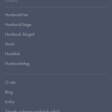
Projekty
HumbookFest
HumbookStage
Humbook blogeři
Storki
Humblok
HumbookMag
O nás
Blog
Knihy
Zásady ochrany osobních údajů