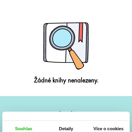
Žádné knihy nenalezeny.
#HumbookNews
Vše kolem #youngadult každý měsíc rovnou do mailu!
Souhlas
Detaily
Více o cookies