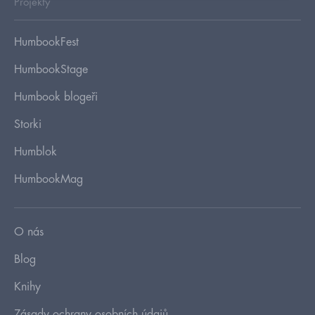
Projekty
HumbookFest
HumbookStage
Humbook blogeři
Storki
Humblok
HumbookMag
O nás
Blog
Knihy
Zásady ochrany osobních údajů