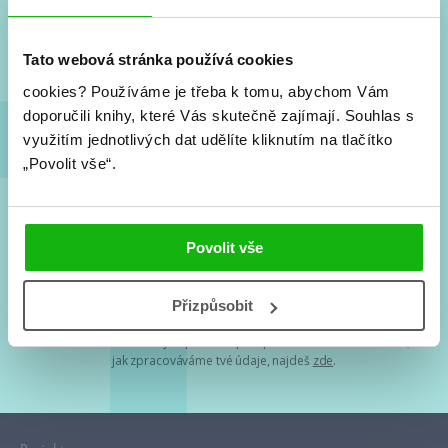
Nové knihy, co se chystá, kvízy, soutěže, autoři, filmové
a seriálové adaptace a další.
Tato webová stránka používá cookies
cookies?
Používáme je třeba k tomu, abychom Vám
doporučili knihy, které Vás skutečně zajímají.
Souhlas s
využitím jednotlivých dat udělíte kliknutím na tlačítko
„Povolit vše“.
Souhlasím s
podmínkami zpracování osobních údajů
Povolit vše
Tvá e-mailová adresa je u nás v bezpečí. Přečti si
naše podmínky
Přizpůsobit
zpracování osobních údajů
. S tvými osobními údaji nakládáme v
mezích obecně závazných právních předpisů. Více informací o tom,
jak zpracováváme tvé údaje, najdeš
zde
.