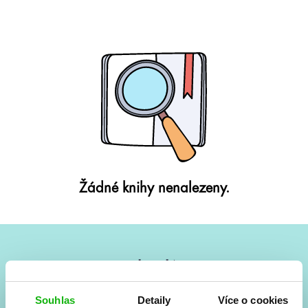
Žádné knihy nenalezeny.
#HumbookNews
Vše kolem #youngadult každý měsíc rovnou do mailu!
Souhlas
Detaily
Více o cookies