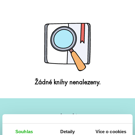
Žádné knihy nenalezeny.
#HumbookNews
Vše kolem #youngadult každý měsíc rovnou do mailu!
Souhlas
Detaily
Více o cookies