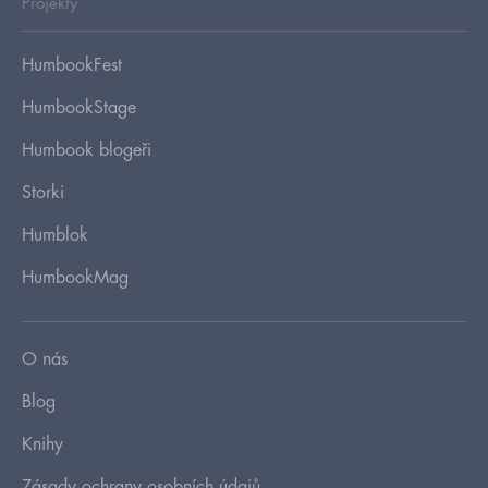
Projekty
HumbookFest
HumbookStage
Humbook blogeři
Storki
Humblok
HumbookMag
O nás
Blog
Knihy
Zásady ochrany osobních údajů