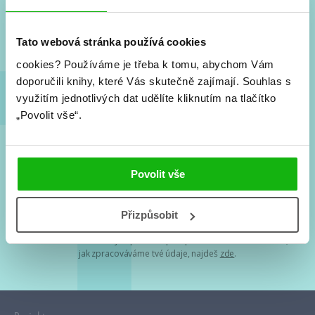
Nové knihy, co se chystá, kvízy, soutěže, autoři, filmové
a seriálové adaptace a další.
Tato webová stránka používá cookies
cookies?
Používáme je třeba k tomu, abychom Vám
doporučili knihy, které Vás skutečně zajímají.
Souhlas s
využitím jednotlivých dat udělíte kliknutím na tlačítko
„Povolit vše“.
Souhlasím s
podmínkami zpracování osobních údajů
Povolit vše
Tvá e-mailová adresa je u nás v bezpečí. Přečti si
naše podmínky
Přizpůsobit
zpracování osobních údajů
. S tvými osobními údaji nakládáme v
mezích obecně závazných právních předpisů. Více informací o tom,
jak zpracováváme tvé údaje, najdeš
zde
.