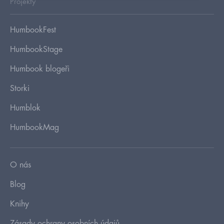
Projekty
HumbookFest
HumbookStage
Humbook blogeři
Storki
Humblok
HumbookMag
O nás
Blog
Knihy
Zásady ochrany osobních údajů