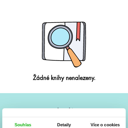
Žádné knihy nenalezeny.
#HumbookNews
Vše kolem #youngadult každý měsíc rovnou do mailu!
Souhlas
Detaily
Více o cookies