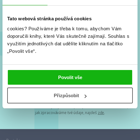
Nové knihy, co se chystá, kvízy, soutěže, autoři, filmové
a seriálové adaptace a další.
Tato webová stránka používá cookies
cookies?
Používáme je třeba k tomu, abychom Vám
doporučili knihy, které Vás skutečně zajímají.
Souhlas s
využitím jednotlivých dat udělíte kliknutím na tlačítko
„Povolit vše“.
Souhlasím s
podmínkami zpracování osobních údajů
Povolit vše
Tvá e-mailová adresa je u nás v bezpečí. Přečti si
naše podmínky
Přizpůsobit
zpracování osobních údajů
. S tvými osobními údaji nakládáme v
mezích obecně závazných právních předpisů. Více informací o tom,
jak zpracováváme tvé údaje, najdeš
zde
.