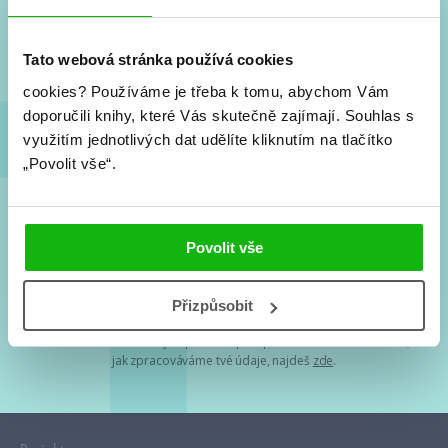
Nové knihy, co se chystá, kvízy, soutěže, autoři, filmové
a seriálové adaptace a další.
Tato webová stránka používá cookies
cookies?
Používáme je třeba k tomu, abychom Vám
doporučili knihy, které Vás skutečně zajímají.
Souhlas s
využitím jednotlivých dat udělíte kliknutím na tlačítko
„Povolit vše“.
Souhlasím s
podmínkami zpracování osobních údajů
Povolit vše
Tvá e-mailová adresa je u nás v bezpečí. Přečti si
naše podmínky
Přizpůsobit
zpracování osobních údajů
. S tvými osobními údaji nakládáme v
mezích obecně závazných právních předpisů. Více informací o tom,
jak zpracováváme tvé údaje, najdeš
zde
.