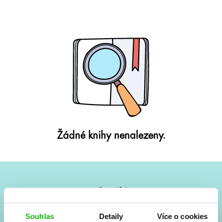
Žádné knihy nenalezeny.
#HumbookNews
Vše kolem #youngadult každý měsíc rovnou do mailu!
Souhlas
Detaily
Více o cookies