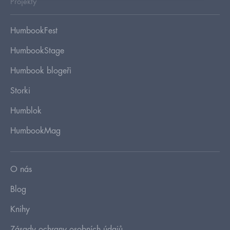
Projekty
HumbookFest
HumbookStage
Humbook blogeři
Storki
Humblok
HumbookMag
O nás
Blog
Knihy
Zásady ochrany osobních údajů