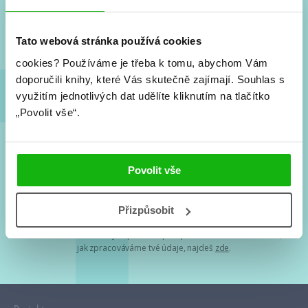
Nové knihy, co se chystá, kvízy, soutěže, autoři, filmové
a seriálové adaptace a další.
Tato webová stránka používá cookies
cookies?
Používáme je třeba k tomu, abychom Vám
doporučili knihy, které Vás skutečně zajímají.
Souhlas s
využitím jednotlivých dat udělíte kliknutím na tlačítko
„Povolit vše“.
Souhlasím s
podmínkami zpracování osobních údajů
Povolit vše
Tvá e-mailová adresa je u nás v bezpečí. Přečti si
naše podmínky
Přizpůsobit
zpracování osobních údajů
. S tvými osobními údaji nakládáme v
mezích obecně závazných právních předpisů. Více informací o tom,
jak zpracováváme tvé údaje, najdeš
zde
.