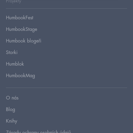
Projekty
HumbookFest
HumbookStage
Humbook blogeři
Storki
Humblok
HumbookMag
O nás
Blog
Knihy
Zásady ochrany osobních údajů