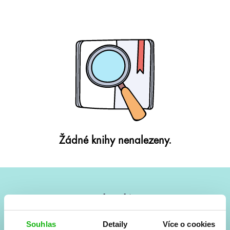
Žádné knihy nenalezeny.
#HumbookNews
Vše kolem #youngadult každý měsíc rovnou do mailu!
Souhlas
Detaily
Více o cookies