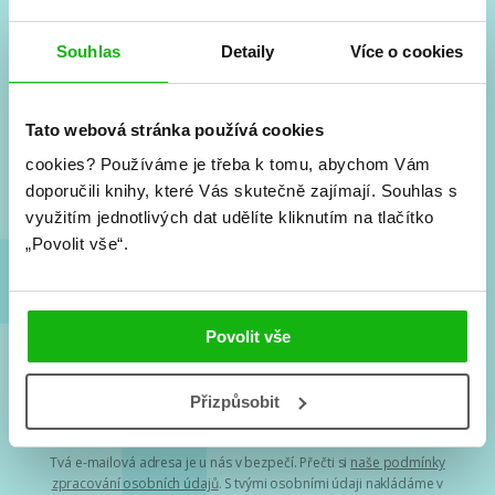
Souhlas
Detaily
Více o cookies
#HumbookNews
Vše kolem #youngadult každý měsíc rovnou do mailu!
Tato webová stránka používá cookies
Nové knihy, co se chystá, kvízy, soutěže, autoři, filmové
a seriálové adaptace a další.
cookies?
Používáme je třeba k tomu, abychom Vám
doporučili knihy, které Vás skutečně zajímají.
Souhlas s
využitím jednotlivých dat udělíte kliknutím na tlačítko
„Povolit vše“.
Povolit vše
Souhlasím s
podmínkami zpracování osobních údajů
Přizpůsobit
Tvá e-mailová adresa je u nás v bezpečí. Přečti si
naše podmínky
zpracování osobních údajů
. S tvými osobními údaji nakládáme v