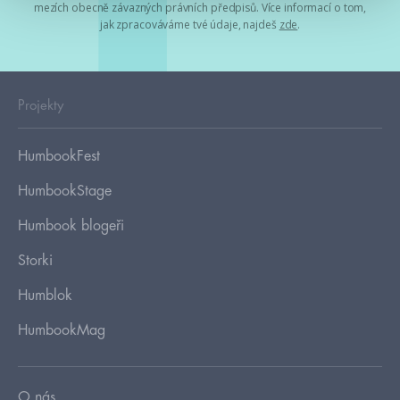
mezích obecně závazných právních předpisů. Více informací o tom,
jak zpracováváme tvé údaje, najdeš
zde
.
Projekty
HumbookFest
HumbookStage
Humbook blogeři
Storki
Humblok
HumbookMag
O nás