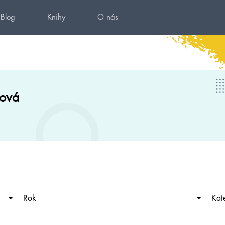
Blog
Knihy
O nás
ová
Rok
Kat