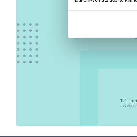
Vše
Tvá e-mai
osobními