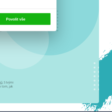
Povolit vše
o se
.
jů
. S tvými
 tom, jak