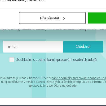
#HumbookNews
Přizpůsobit
 kolem #youngadult každý měsíc rovnou do mailu! Nové knihy, c
chystá, kvízy, soutěže, autoři, filmové a seriálové adaptace a další
Souhlasím s
podmínkami zpracování osobních údajů
lová adresa je u nás v bezpečí. Přečti si
naše podmínky zpracování osobních úda
 údaji nakládáme v mezích obecně závazných právních předpisů. Více informací o
zpracováváme tvé údaje, najdeš
zde
.