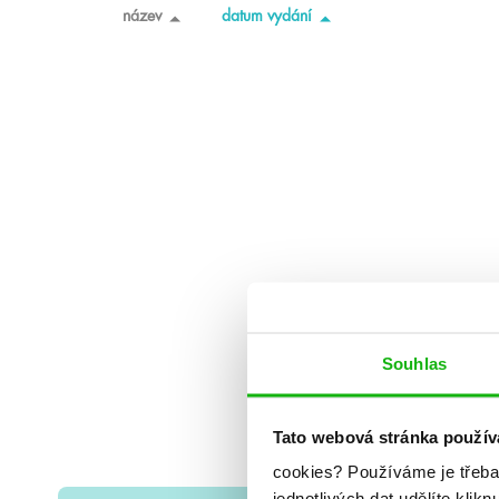
název
datum vydání
Souhlas
Tato webová stránka použív
cookies?
Používáme je třeba
jednotlivých dat udělíte klikn