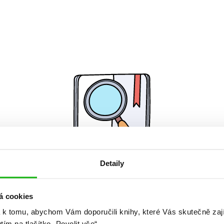
Detaily
Žádné knihy nenalezeny.
á cookies
 k tomu, abychom Vám doporučili knihy, které Vás skutečně zaj
utím na tlačítko „Povolit vše“.