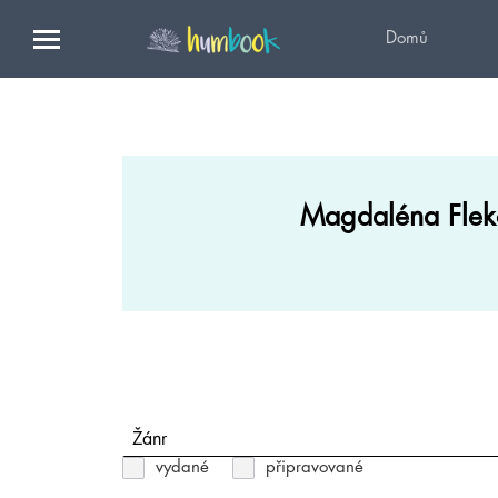
Domů
Magdaléna Flek
Žánr
vydané
připravované