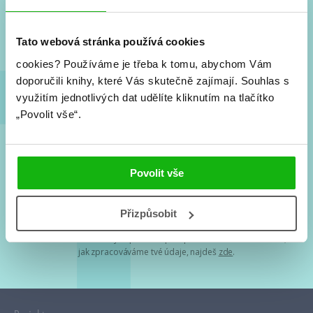
Nové knihy, co se chystá, kvízy, soutěže, autoři, filmové
a seriálové adaptace a další.
Tato webová stránka používá cookies
cookies?
Používáme je třeba k tomu, abychom Vám
doporučili knihy, které Vás skutečně zajímají.
Souhlas s
využitím jednotlivých dat udělíte kliknutím na tlačítko
„Povolit vše“.
Souhlasím s
podmínkami zpracování osobních údajů
Povolit vše
Tvá e-mailová adresa je u nás v bezpečí. Přečti si
naše podmínky
Přizpůsobit
zpracování osobních údajů
. S tvými osobními údaji nakládáme v
mezích obecně závazných právních předpisů. Více informací o tom,
jak zpracováváme tvé údaje, najdeš
zde
.