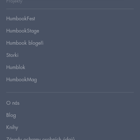
Projekty
HumbookFest
HumbookStage
Humbook blogeři
Storki
Humblok
HumbookMag
O nás
Blog
Knihy
Zásady ochrany osobních údajů