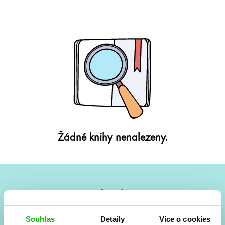
Žádné knihy nenalezeny.
#HumbookNews
Vše kolem #youngadult každý měsíc rovnou do mailu!
Souhlas
Detaily
Více o cookies