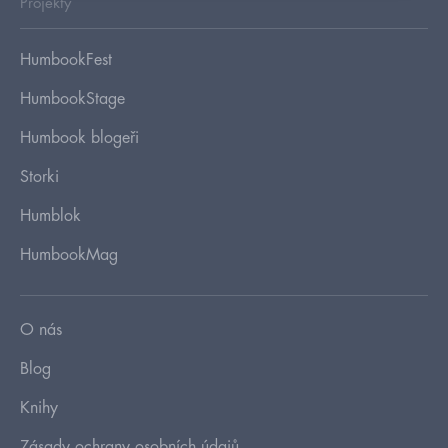
Projekty
HumbookFest
HumbookStage
Humbook blogeři
Storki
Humblok
HumbookMag
O nás
Blog
Knihy
Zásady ochrany osobních údajů