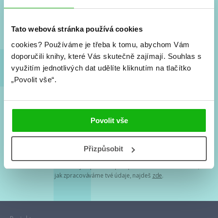
Nové knihy, co se chystá, kvízy, soutěže, autoři, filmové
a seriálové adaptace a další.
Tato webová stránka používá cookies
cookies?
Používáme je třeba k tomu, abychom Vám
doporučili knihy, které Vás skutečně zajímají.
Souhlas s
využitím jednotlivých dat udělíte kliknutím na tlačítko
„Povolit vše“.
Souhlasím s
podmínkami zpracování osobních údajů
Povolit vše
Tvá e-mailová adresa je u nás v bezpečí. Přečti si
naše podmínky
Přizpůsobit
zpracování osobních údajů
. S tvými osobními údaji nakládáme v
mezích obecně závazných právních předpisů. Více informací o tom,
jak zpracováváme tvé údaje, najdeš
zde
.