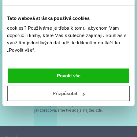
Nové knihy, co se chystá, kvízy, soutěže, autoři, filmové
a seriálové adaptace a další.
Tato webová stránka používá cookies
cookies?
Používáme je třeba k tomu, abychom Vám
doporučili knihy, které Vás skutečně zajímají.
Souhlas s
využitím jednotlivých dat udělíte kliknutím na tlačítko
„Povolit vše“.
Souhlasím s
podmínkami zpracování osobních údajů
Povolit vše
Tvá e-mailová adresa je u nás v bezpečí. Přečti si
naše podmínky
Přizpůsobit
zpracování osobních údajů
. S tvými osobními údaji nakládáme v
mezích obecně závazných právních předpisů. Více informací o tom,
jak zpracováváme tvé údaje, najdeš
zde
.