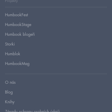
Projekty
HumbookFest
HumbookStage
Humbook blogeři
Storki
Humblok
HumbookMag
O nás
Blog
Knihy
Zásady ochrany osobních údajů