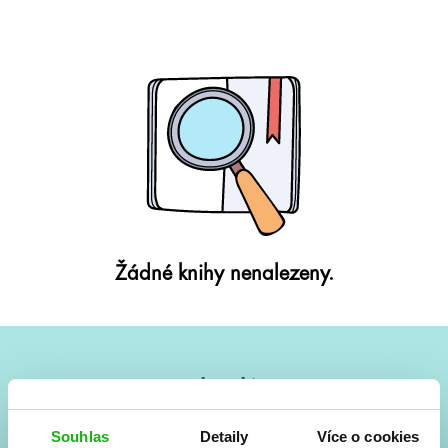
Žádné knihy nenalezeny.
#HumbookNews
Vše kolem #youngadult každý měsíc rovnou do mailu!
Souhlas
Detaily
Více o cookies