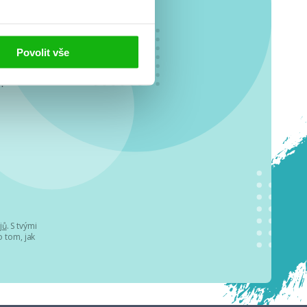
Povolit vše
o se
.
jů
. S tvými
 tom, jak