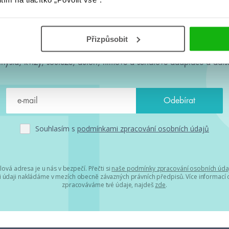
#HumbookNews
Přizpůsobit
 kolem #youngadult každý měsíc rovnou do mailu! Nové knihy, c
chystá, kvízy, soutěže, autoři, filmové a seriálové adaptace a další
Souhlasím s
podmínkami zpracování osobních údajů
lová adresa je u nás v bezpečí. Přečti si
naše podmínky zpracování osobních úda
 údaji nakládáme v mezích obecně závazných právních předpisů. Více informací o
zpracováváme tvé údaje, najdeš
zde
.