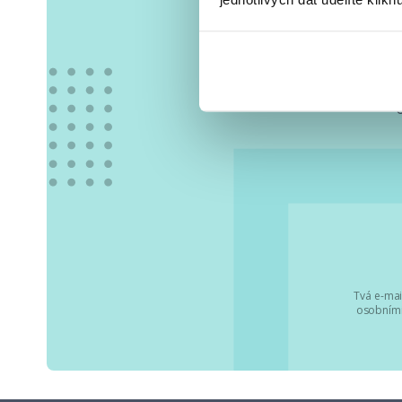
Vše
Tvá e-mai
osobními