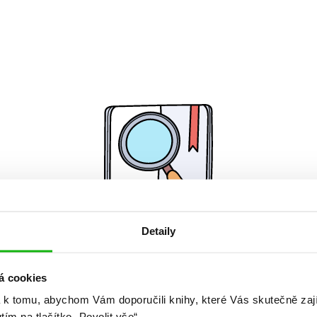
Detaily
Žádné knihy nenalezeny.
á cookies
 k tomu, abychom Vám doporučili knihy, které Vás skutečně zaj
utím na tlačítko „Povolit vše“.