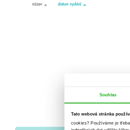
název
datum vydání
Souhlas
Tato webová stránka použív
cookies?
Používáme je třeba
jednotlivých dat udělíte klikn