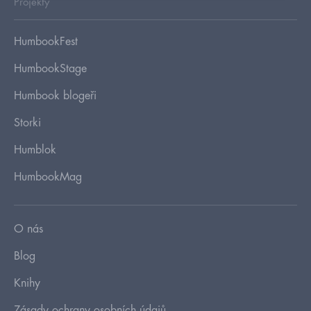
Projekty
HumbookFest
HumbookStage
Humbook blogeři
Storki
Humblok
HumbookMag
O nás
Blog
Knihy
Zásady ochrany osobních údajů