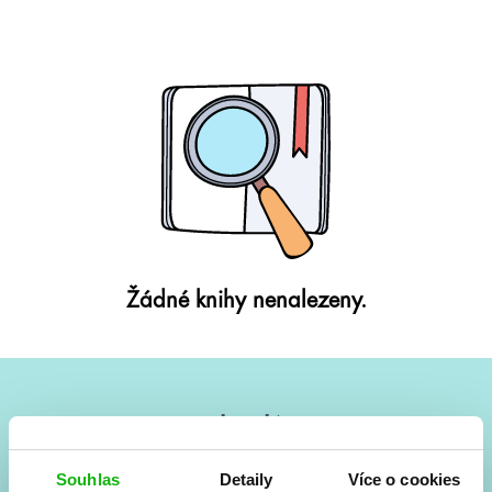
Žádné knihy nenalezeny.
#HumbookNews
Vše kolem #youngadult každý měsíc rovnou do mailu!
Souhlas
Detaily
Více o cookies