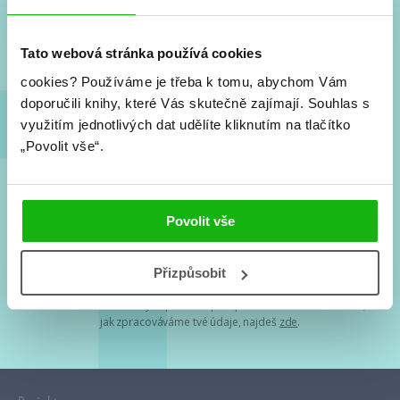
Nové knihy, co se chystá, kvízy, soutěže, autoři, filmové
a seriálové adaptace a další.
Tato webová stránka používá cookies
cookies?
Používáme je třeba k tomu, abychom Vám
doporučili knihy, které Vás skutečně zajímají.
Souhlas s
využitím jednotlivých dat udělíte kliknutím na tlačítko
„Povolit vše“.
Souhlasím s
podmínkami zpracování osobních údajů
Povolit vše
Tvá e-mailová adresa je u nás v bezpečí. Přečti si
naše podmínky
Přizpůsobit
zpracování osobních údajů
. S tvými osobními údaji nakládáme v
mezích obecně závazných právních předpisů. Více informací o tom,
jak zpracováváme tvé údaje, najdeš
zde
.