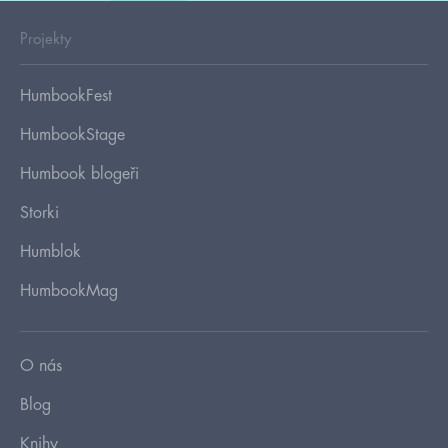
Projekty
HumbookFest
HumbookStage
Humbook blogeři
Storki
Humblok
HumbookMag
O nás
Blog
Knihy