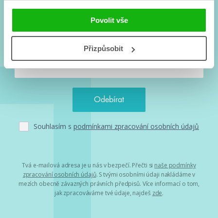
Vše kolem #youngadult každý měsíc rovnou do mailu!
Nové knihy, co se chystá, kvízy, soutěže, autoři, filmové
Povolit vše
a seriálové adaptace a další.
Přizpůsobit
Souhlasím s
podmínkami zpracování osobních údajů
Tvá e-mailová adresa je u nás v bezpečí. Přečti si
naše podmínky
zpracování osobních údajů
. S tvými osobními údaji nakládáme v
mezích obecně závazných právních předpisů. Více informací o tom,
jak zpracováváme tvé údaje, najdeš
zde
.