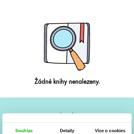
Žádné knihy nenalezeny.
#HumbookNews
Vše kolem #youngadult každý měsíc rovnou do mailu!
Souhlas
Detaily
Více o cookies