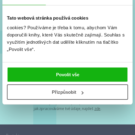
Nové knihy, co se chystá, kvízy, soutěže, autoři, filmové
a seriálové adaptace a další.
Tato webová stránka používá cookies
cookies?
Používáme je třeba k tomu, abychom Vám
doporučili knihy, které Vás skutečně zajímají.
Souhlas s
využitím jednotlivých dat udělíte kliknutím na tlačítko
„Povolit vše“.
Souhlasím s
podmínkami zpracování osobních údajů
Povolit vše
Tvá e-mailová adresa je u nás v bezpečí. Přečti si
naše podmínky
Přizpůsobit
zpracování osobních údajů
. S tvými osobními údaji nakládáme v
mezích obecně závazných právních předpisů. Více informací o tom,
jak zpracováváme tvé údaje, najdeš
zde
.