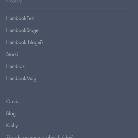
Projekty
HumbookFest
HumbookStage
Humbook blogeři
Storki
Humblok
HumbookMag
O nás
Blog
Knihy
Zásady ochrany osobních údajů