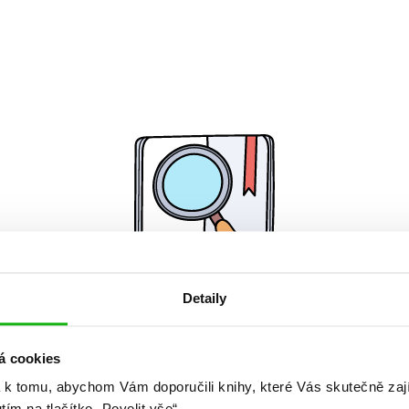
Detaily
Žádné knihy nenalezeny.
á cookies
 k tomu, abychom Vám doporučili knihy, které Vás skutečně zaj
utím na tlačítko „Povolit vše“.