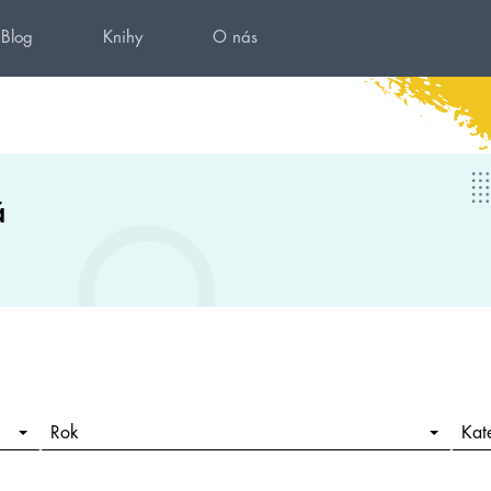
Blog
Knihy
O nás
á
Rok
Kat