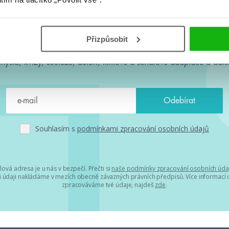
#HumbookNews
Přizpůsobit
 kolem #youngadult každý měsíc rovnou do mailu! Nové knihy, c
chystá, kvízy, soutěže, autoři, filmové a seriálové adaptace a další
Souhlasím s
podmínkami zpracování osobních údajů
lová adresa je u nás v bezpečí. Přečti si
naše podmínky zpracování osobních úda
 údaji nakládáme v mezích obecně závazných právních předpisů. Více informací o
zpracováváme tvé údaje, najdeš
zde
.