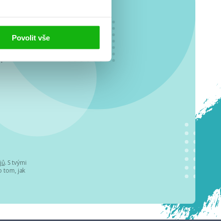
Povolit vše
o se
.
jů
. S tvými
 tom, jak