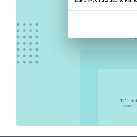
Vše
Tvá e-mai
osobními