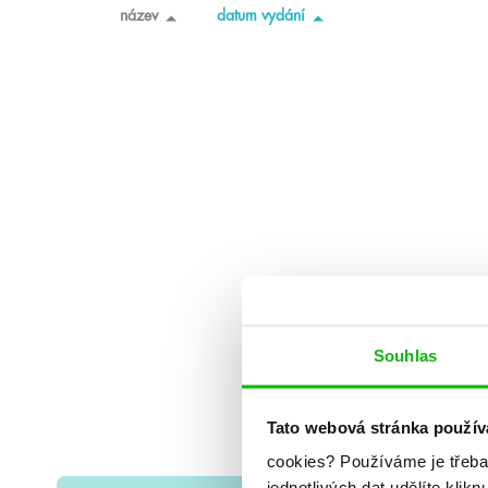
název
datum vydání
Souhlas
Tato webová stránka použív
cookies?
Používáme je třeba
jednotlivých dat udělíte klikn