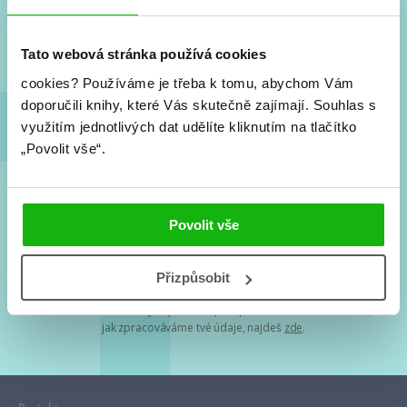
Nové knihy, co se chystá, kvízy, soutěže, autoři, filmové
a seriálové adaptace a další.
Tato webová stránka používá cookies
cookies?
Používáme je třeba k tomu, abychom Vám
doporučili knihy, které Vás skutečně zajímají.
Souhlas s
využitím jednotlivých dat udělíte kliknutím na tlačítko
„Povolit vše“.
Souhlasím s
podmínkami zpracování osobních údajů
Povolit vše
Tvá e-mailová adresa je u nás v bezpečí. Přečti si
naše podmínky
Přizpůsobit
zpracování osobních údajů
. S tvými osobními údaji nakládáme v
mezích obecně závazných právních předpisů. Více informací o tom,
jak zpracováváme tvé údaje, najdeš
zde
.