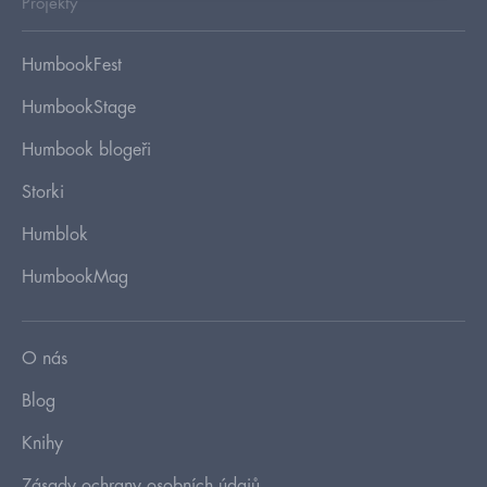
Projekty
HumbookFest
HumbookStage
Humbook blogeři
Storki
Humblok
HumbookMag
O nás
Blog
Knihy
Zásady ochrany osobních údajů