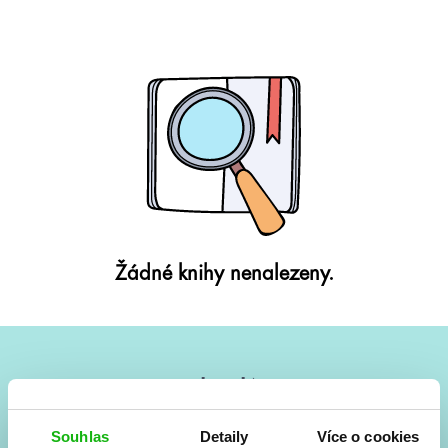
Žádné knihy nenalezeny.
#HumbookNews
Vše kolem #youngadult každý měsíc rovnou do mailu!
Souhlas
Detaily
Více o cookies