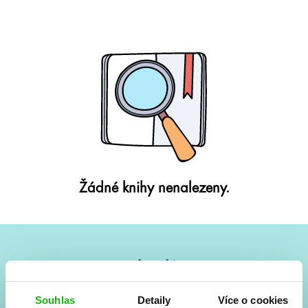
Žádné knihy nenalezeny.
#HumbookNews
Vše kolem #youngadult každý měsíc rovnou do mailu!
Souhlas
Detaily
Více o cookies