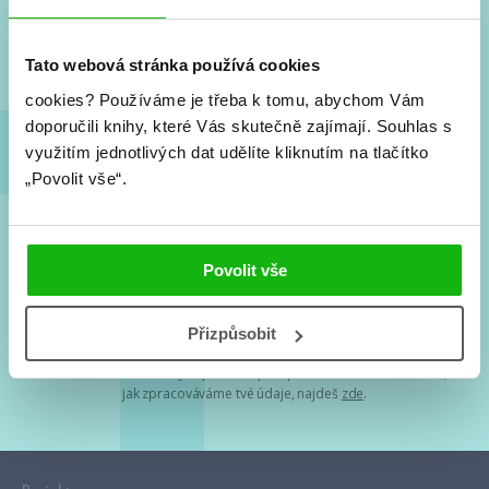
Nové knihy, co se chystá, kvízy, soutěže, autoři, filmové
a seriálové adaptace a další.
Tato webová stránka používá cookies
cookies?
Používáme je třeba k tomu, abychom Vám
doporučili knihy, které Vás skutečně zajímají.
Souhlas s
využitím jednotlivých dat udělíte kliknutím na tlačítko
„Povolit vše“.
Souhlasím s
podmínkami zpracování osobních údajů
Povolit vše
Tvá e-mailová adresa je u nás v bezpečí. Přečti si
naše podmínky
Přizpůsobit
zpracování osobních údajů
. S tvými osobními údaji nakládáme v
mezích obecně závazných právních předpisů. Více informací o tom,
jak zpracováváme tvé údaje, najdeš
zde
.