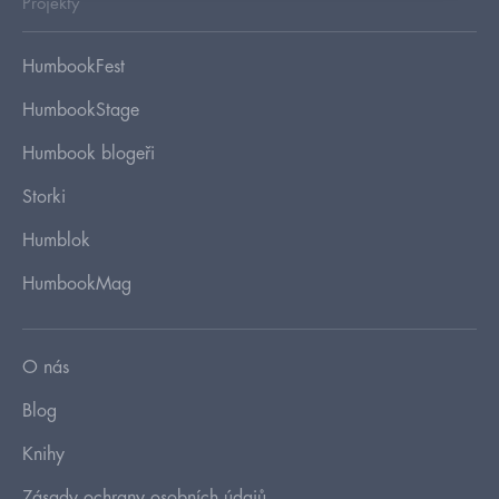
Projekty
HumbookFest
HumbookStage
Humbook blogeři
Storki
Humblok
HumbookMag
O nás
Blog
Knihy
Zásady ochrany osobních údajů