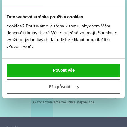
Nové knihy, co se chystá, kvízy, soutěže, autoři, filmové
a seriálové adaptace a další.
Tato webová stránka používá cookies
cookies?
Používáme je třeba k tomu, abychom Vám
doporučili knihy, které Vás skutečně zajímají.
Souhlas s
využitím jednotlivých dat udělíte kliknutím na tlačítko
„Povolit vše“.
Souhlasím s
podmínkami zpracování osobních údajů
Povolit vše
Tvá e-mailová adresa je u nás v bezpečí. Přečti si
naše podmínky
Přizpůsobit
zpracování osobních údajů
. S tvými osobními údaji nakládáme v
mezích obecně závazných právních předpisů. Více informací o tom,
jak zpracováváme tvé údaje, najdeš
zde
.