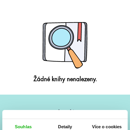
Žádné knihy nenalezeny.
#HumbookNews
Vše kolem #youngadult každý měsíc rovnou do mailu!
Souhlas
Detaily
Více o cookies