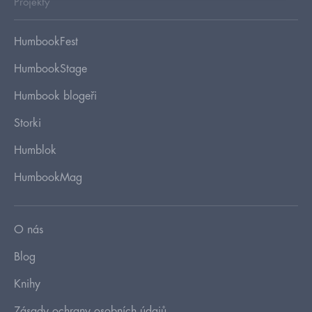
Projekty
HumbookFest
HumbookStage
Humbook blogeři
Storki
Humblok
HumbookMag
O nás
Blog
Knihy
Zásady ochrany osobních údajů