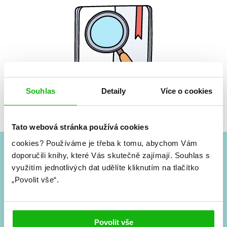
Souhlas
Detaily
Více o cookies
Žádné knihy nenalezeny.
Tato webová stránka používá cookies
cookies?
Používáme je třeba k tomu, abychom Vám
doporučili knihy, které Vás skutečně zajímají.
Souhlas s
#HumbookNews
využitím jednotlivých dat udělíte kliknutím na tlačítko
„Povolit vše“.
Vše kolem #youngadult každý měsíc rovnou do mailu!
Nové knihy, co se chystá, kvízy, soutěže, autoři, filmové
a seriálové adaptace a další.
Povolit vše