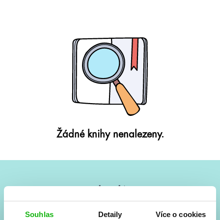
Žádné knihy nenalezeny.
#HumbookNews
Vše kolem #youngadult každý měsíc rovnou do mailu!
Souhlas
Detaily
Více o cookies