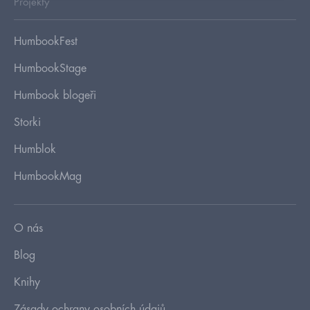
Projekty
HumbookFest
HumbookStage
Humbook blogeři
Storki
Humblok
HumbookMag
O nás
Blog
Knihy
Zásady ochrany osobních údajů