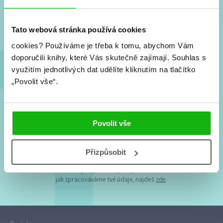
Nové knihy, co se chystá, kvízy, soutěže, autoři, filmové
a seriálové adaptace a další.
Tato webová stránka používá cookies
cookies?
Používáme je třeba k tomu, abychom Vám
doporučili knihy, které Vás skutečně zajímají.
Souhlas s
využitím jednotlivých dat udělíte kliknutím na tlačítko
„Povolit vše“.
Souhlasím s
podmínkami zpracování osobních údajů
Povolit vše
Tvá e-mailová adresa je u nás v bezpečí. Přečti si
naše podmínky
Přizpůsobit
zpracování osobních údajů
. S tvými osobními údaji nakládáme v
mezích obecně závazných právních předpisů. Více informací o tom,
jak zpracováváme tvé údaje, najdeš
zde
.