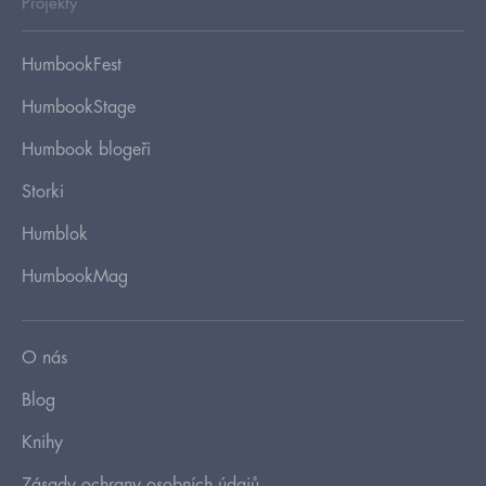
Projekty
HumbookFest
HumbookStage
Humbook blogeři
Storki
Humblok
HumbookMag
O nás
Blog
Knihy
Zásady ochrany osobních údajů