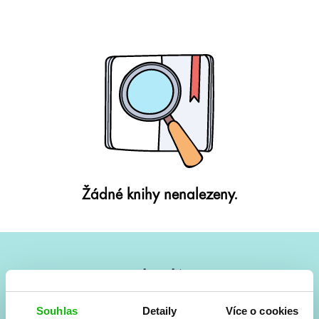
Žádné knihy nenalezeny.
#HumbookNews
Vše kolem #youngadult každý měsíc rovnou do mailu!
Souhlas
Detaily
Více o cookies