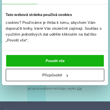
Nové knihy, co se chystá, kvízy, soutěže, autoři, filmové
a seriálové adaptace a další.
Tato webová stránka používá cookies
cookies?
Používáme je třeba k tomu, abychom Vám
doporučili knihy, které Vás skutečně zajímají.
Souhlas s
využitím jednotlivých dat udělíte kliknutím na tlačítko
„Povolit vše“.
Souhlasím s
podmínkami zpracování osobních údajů
Povolit vše
Tvá e-mailová adresa je u nás v bezpečí. Přečti si
naše podmínky
Přizpůsobit
zpracování osobních údajů
. S tvými osobními údaji nakládáme v
mezích obecně závazných právních předpisů. Více informací o tom,
jak zpracováváme tvé údaje, najdeš
zde
.