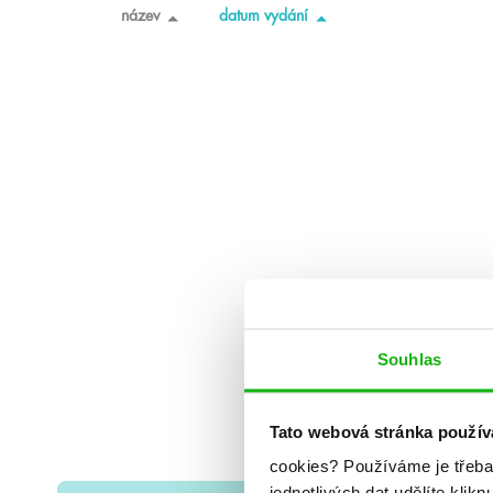
název
datum vydání
Souhlas
Tato webová stránka použív
cookies?
Používáme je třeba
jednotlivých dat udělíte klikn