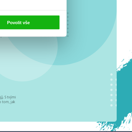
Povolit vše
o se
.
jů
. S tvými
 tom, jak