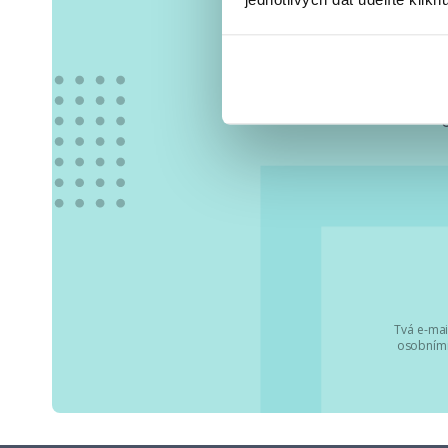
Vše
Tvá e-mai
osobními