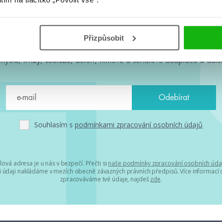
#HumbookNews
Přizpůsobit
 kolem #youngadult každý měsíc rovnou do mailu! Nové knihy, c
chystá, kvízy, soutěže, autoři, filmové a seriálové adaptace a další
Souhlasím s
podmínkami zpracování osobních údajů
lová adresa je u nás v bezpečí. Přečti si
naše podmínky zpracování osobních úda
 údaji nakládáme v mezích obecně závazných právních předpisů. Více informací o
zpracováváme tvé údaje, najdeš
zde
.