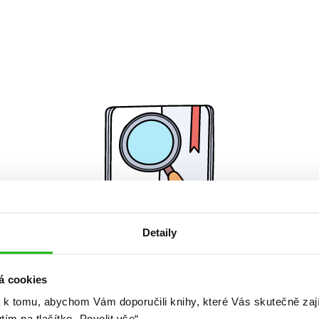
Detaily
Žádné knihy nenalezeny.
á cookies
 k tomu, abychom Vám doporučili knihy, které Vás skutečně zaj
utím na tlačítko „Povolit vše“.