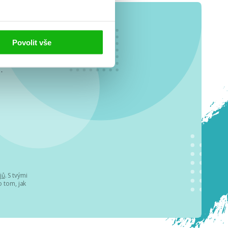
Povolit vše
o se
.
jů
. S tvými
 tom, jak