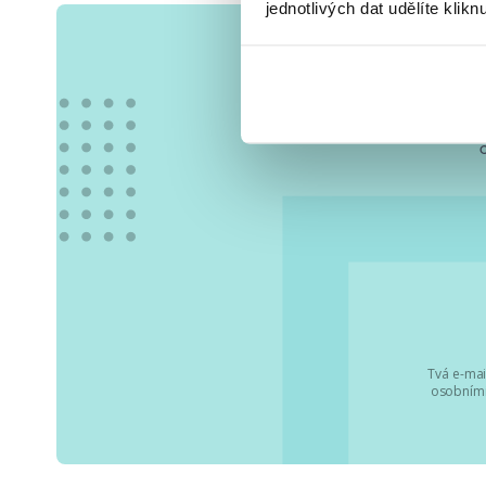
jednotlivých dat udělíte klikn
Vše
Tvá e-mai
osobními