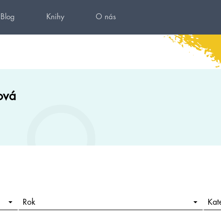
Blog
Knihy
O nás
ová
Rok
Kat