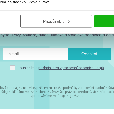
utím na tlačítko „Povolit vše“.
#HumbookNews
Přizpůsobit
 kolem #youngadult každý měsíc rovnou do mailu! Nové knihy, c
chystá, kvízy, soutěže, autoři, filmové a seriálové adaptace a další
Souhlasím s
podmínkami zpracování osobních údajů
lová adresa je u nás v bezpečí. Přečti si
naše podmínky zpracování osobních úda
 údaji nakládáme v mezích obecně závazných právních předpisů. Více informací o
zpracováváme tvé údaje, najdeš
zde
.