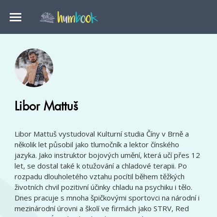
Libor Mattuš
Libor Mattuš vystudoval Kulturní studia Číny v Brně a
několik let působil jako tlumočník a lektor čínského
jazyka. Jako instruktor bojových umění, která učí přes 12
let, se dostal také k otužování a chladové terapii. Po
rozpadu dlouholetého vztahu pocítil během těžkých
životních chvil pozitivní účinky chladu na psychiku i tělo.
Dnes pracuje s mnoha špičkovými sportovci na národní i
mezinárodní úrovni a školí ve firmách jako STRV, Red