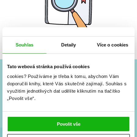
Žádné knihy nenalezeny.
Souhlas
Detaily
Více o cookies
Tato webová stránka používá cookies
cookies?
Používáme je třeba k tomu, abychom Vám
#HumbookNews
doporučili knihy, které Vás skutečně zajímají.
Souhlas s
využitím jednotlivých dat udělíte kliknutím na tlačítko
Vše kolem #youngadult každý měsíc rovnou do mailu!
„Povolit vše“.
Nové knihy, co se chystá, kvízy, soutěže, autoři, filmové
a seriálové adaptace a další.
Povolit vše