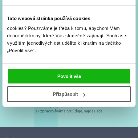
Nové knihy, co se chystá, kvízy, soutěže, autoři, filmové
a seriálové adaptace a další.
Tato webová stránka používá cookies
cookies?
Používáme je třeba k tomu, abychom Vám
doporučili knihy, které Vás skutečně zajímají.
Souhlas s
využitím jednotlivých dat udělíte kliknutím na tlačítko
„Povolit vše“.
Souhlasím s
podmínkami zpracování osobních údajů
Povolit vše
Tvá e-mailová adresa je u nás v bezpečí. Přečti si
naše podmínky
Přizpůsobit
zpracování osobních údajů
. S tvými osobními údaji nakládáme v
mezích obecně závazných právních předpisů. Více informací o tom,
jak zpracováváme tvé údaje, najdeš
zde
.