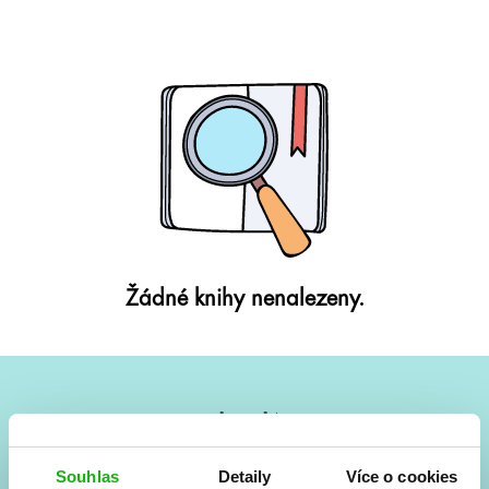
Žádné knihy nenalezeny.
#HumbookNews
Vše kolem #youngadult každý měsíc rovnou do mailu!
Souhlas
Detaily
Více o cookies