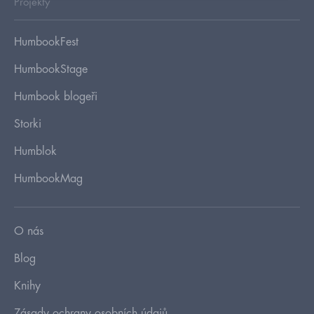
Projekty
HumbookFest
HumbookStage
Humbook blogeři
Storki
Humblok
HumbookMag
O nás
Blog
Knihy
Zásady ochrany osobních údajů