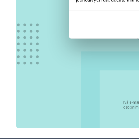
Vše
Tvá e-mai
osobními