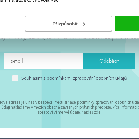
#HumbookNews
Přizpůsobit
 kolem #youngadult každý měsíc rovnou do mailu! Nové knihy, c
chystá, kvízy, soutěže, autoři, filmové a seriálové adaptace a další
Souhlasím s
podmínkami zpracování osobních údajů
lová adresa je u nás v bezpečí. Přečti si
naše podmínky zpracování osobních úda
 údaji nakládáme v mezích obecně závazných právních předpisů. Více informací o
zpracováváme tvé údaje, najdeš
zde
.