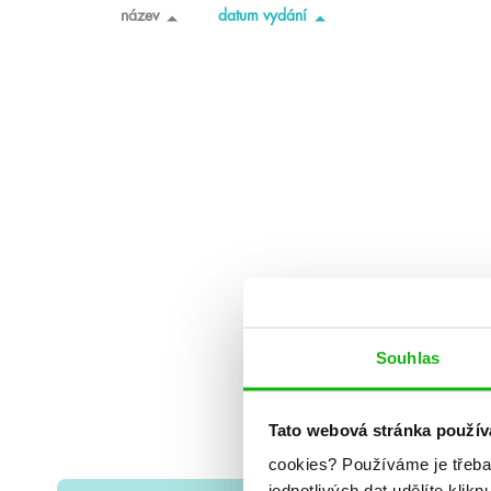
název
datum vydání
Souhlas
Tato webová stránka použív
cookies?
Používáme je třeba
jednotlivých dat udělíte klikn