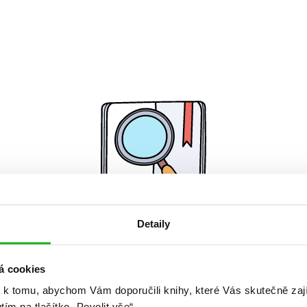
Detaily
Žádné knihy nenalezeny.
á cookies
 k tomu, abychom Vám doporučili knihy, které Vás skutečně zaj
utím na tlačítko „Povolit vše“.