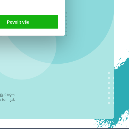
Povolit vše
o se
.
jů
. S tvými
 tom, jak