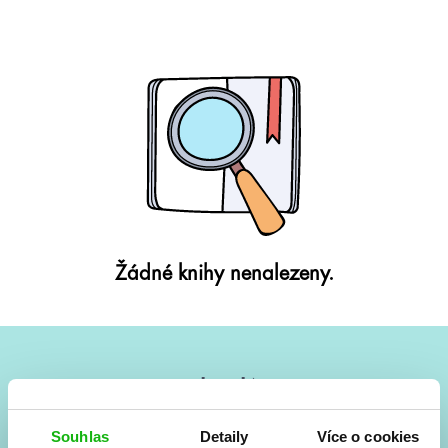
Žádné knihy nenalezeny.
#HumbookNews
Vše kolem #youngadult každý měsíc rovnou do mailu!
Souhlas
Detaily
Více o cookies