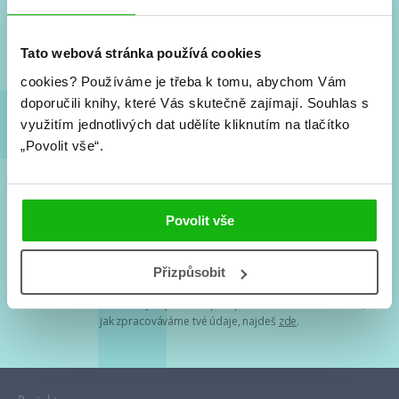
Nové knihy, co se chystá, kvízy, soutěže, autoři, filmové
a seriálové adaptace a další.
Tato webová stránka používá cookies
cookies?
Používáme je třeba k tomu, abychom Vám
doporučili knihy, které Vás skutečně zajímají.
Souhlas s
využitím jednotlivých dat udělíte kliknutím na tlačítko
„Povolit vše“.
Souhlasím s
podmínkami zpracování osobních údajů
Povolit vše
Tvá e-mailová adresa je u nás v bezpečí. Přečti si
naše podmínky
Přizpůsobit
zpracování osobních údajů
. S tvými osobními údaji nakládáme v
mezích obecně závazných právních předpisů. Více informací o tom,
jak zpracováváme tvé údaje, najdeš
zde
.