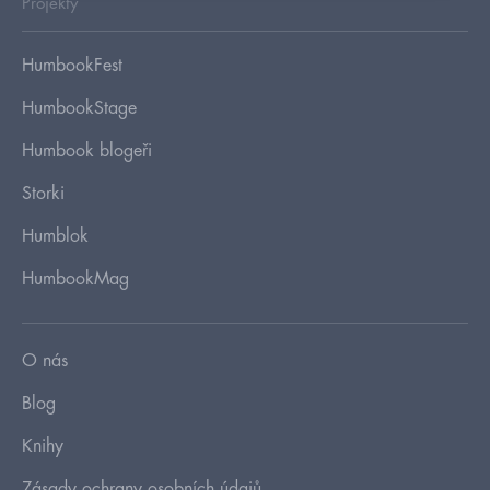
Projekty
HumbookFest
HumbookStage
Humbook blogeři
Storki
Humblok
HumbookMag
O nás
Blog
Knihy
Zásady ochrany osobních údajů