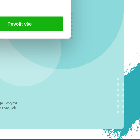
Povolit vše
o se
.
jů
. S tvými
 tom, jak