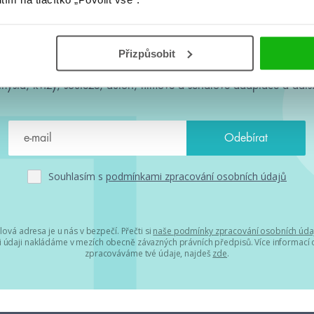
#HumbookNews
Přizpůsobit
 kolem #youngadult každý měsíc rovnou do mailu! Nové knihy, c
chystá, kvízy, soutěže, autoři, filmové a seriálové adaptace a další
Souhlasím s
podmínkami zpracování osobních údajů
lová adresa je u nás v bezpečí. Přečti si
naše podmínky zpracování osobních úda
 údaji nakládáme v mezích obecně závazných právních předpisů. Více informací o
zpracováváme tvé údaje, najdeš
zde
.