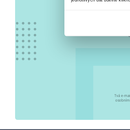
Vše
Tvá e-mai
osobními