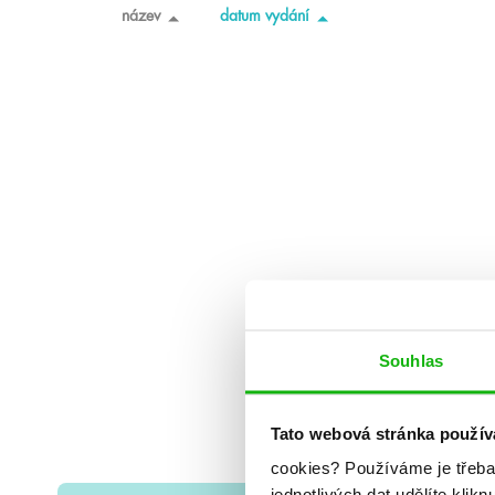
název
datum vydání
Souhlas
Tato webová stránka použív
cookies?
Používáme je třeba
jednotlivých dat udělíte klikn