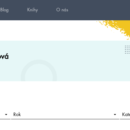
Blog
Knihy
O nás
ová
Rok
Kat