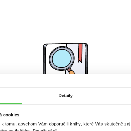
Detaily
Žádné knihy nenalezeny.
á cookies
 k tomu, abychom Vám doporučili knihy, které Vás skutečně zaj
utím na tlačítko „Povolit vše“.