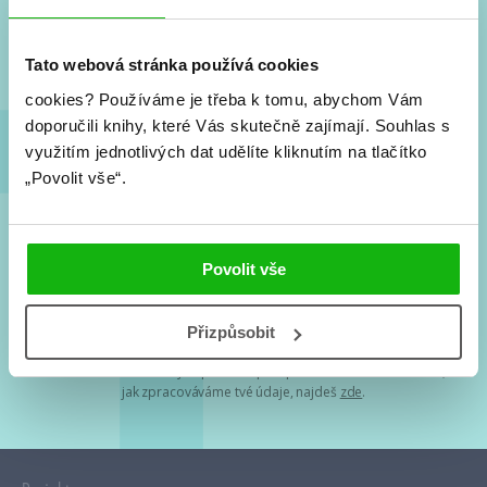
Nové knihy, co se chystá, kvízy, soutěže, autoři, filmové
a seriálové adaptace a další.
Tato webová stránka používá cookies
cookies?
Používáme je třeba k tomu, abychom Vám
doporučili knihy, které Vás skutečně zajímají.
Souhlas s
využitím jednotlivých dat udělíte kliknutím na tlačítko
„Povolit vše“.
Souhlasím s
podmínkami zpracování osobních údajů
Povolit vše
Tvá e-mailová adresa je u nás v bezpečí. Přečti si
naše podmínky
Přizpůsobit
zpracování osobních údajů
. S tvými osobními údaji nakládáme v
mezích obecně závazných právních předpisů. Více informací o tom,
jak zpracováváme tvé údaje, najdeš
zde
.