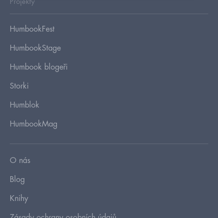
Projekty
HumbookFest
HumbookStage
Humbook blogeři
Storki
Humblok
HumbookMag
O nás
Blog
Knihy
Zásady ochrany osobních údajů