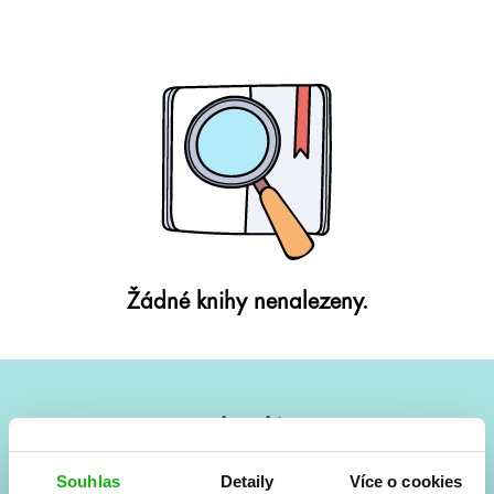
Žádné knihy nenalezeny.
#HumbookNews
Vše kolem #youngadult každý měsíc rovnou do mailu!
Souhlas
Detaily
Více o cookies