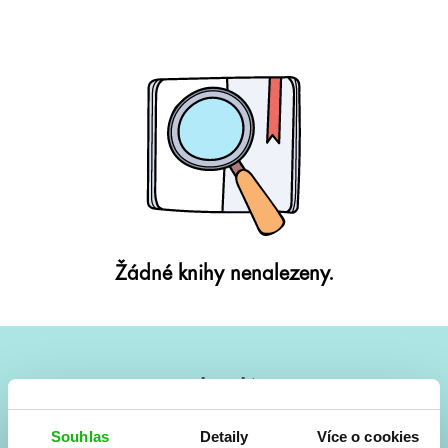
Žádné knihy nenalezeny.
#HumbookNews
Vše kolem #youngadult každý měsíc rovnou do mailu!
Souhlas
Detaily
Více o cookies