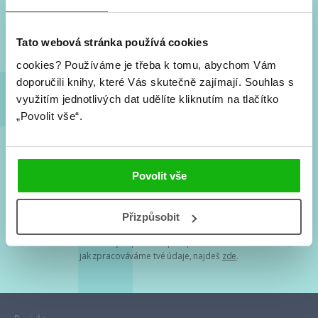
Nové knihy, co se chystá, kvízy, soutěže, autoři, filmové
a seriálové adaptace a další.
Tato webová stránka používá cookies
cookies?
Používáme je třeba k tomu, abychom Vám
doporučili knihy, které Vás skutečně zajímají.
Souhlas s
využitím jednotlivých dat udělíte kliknutím na tlačítko
„Povolit vše“.
Souhlasím s
podmínkami zpracování osobních údajů
Povolit vše
Tvá e-mailová adresa je u nás v bezpečí. Přečti si
naše podmínky
Přizpůsobit
zpracování osobních údajů
. S tvými osobními údaji nakládáme v
mezích obecně závazných právních předpisů. Více informací o tom,
jak zpracováváme tvé údaje, najdeš
zde
.