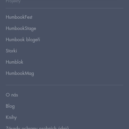
Projekty
HumbookFest
HumbookStage
Humbook blogeři
Storki
Humblok
HumbookMag
O nás
Blog
Knihy
Zásady ochrany osobních údajů