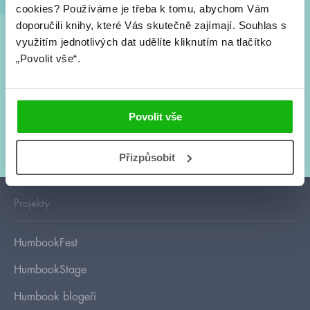
cookies?
Používáme je třeba k tomu, abychom Vám
doporučili knihy, které Vás skutečně zajímají.
Souhlas s
využitím jednotlivých dat udělíte kliknutím na tlačítko
Souhlasím s
podmínkami zpracování osobních údajů
„Povolit vše“.
Tvá e-mailová adresa je u nás v bezpečí. Přečti si
naše podmínky
zpracování osobních údajů
. S tvými osobními údaji nakládáme v
Povolit vše
mezích obecně závazných právních předpisů. Více informací o tom,
jak zpracováváme tvé údaje, najdeš
zde
.
Přizpůsobit
Projekty
HumbookFest
HumbookStage
Humbook blogeři