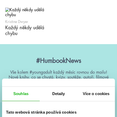
Kristine Dwyer
Každý někdy udělá
chybu
#HumbookNews
Vše kolem #youngadult každý měsíc rovnou do mailu!
Nové knihy, co se chystá, kvízy, soutěže, autoři, filmové
a seriálové adaptace a další.
Souhlas
Detaily
Více o cookies
Tato webová stránka používá cookies