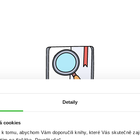
Detaily
Žádné knihy nenalezeny.
á cookies
 k tomu, abychom Vám doporučili knihy, které Vás skutečně zaj
utím na tlačítko „Povolit vše“.