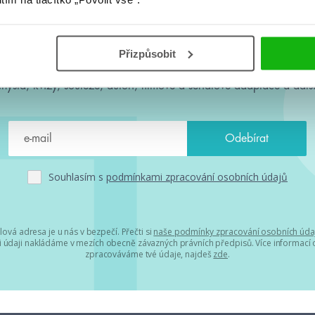
#HumbookNews
Přizpůsobit
 kolem #youngadult každý měsíc rovnou do mailu! Nové knihy, c
chystá, kvízy, soutěže, autoři, filmové a seriálové adaptace a další
Souhlasím s
podmínkami zpracování osobních údajů
lová adresa je u nás v bezpečí. Přečti si
naše podmínky zpracování osobních úda
 údaji nakládáme v mezích obecně závazných právních předpisů. Více informací o
zpracováváme tvé údaje, najdeš
zde
.