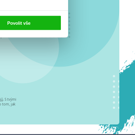
Povolit vše
o se
.
jů
. S tvými
 tom, jak