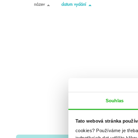
název
datum vydání
Souhlas
Tato webová stránka použív
cookies?
Používáme je třeba
jednotlivých dat udělíte klikn