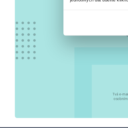
Vše
Tvá e-mai
osobními