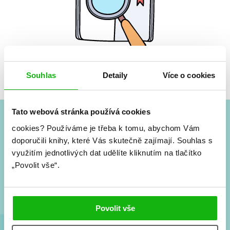
Žádné knihy nenalezeny.
Souhlas
Detaily
Více o cookies
Tato webová stránka používá cookies
cookies?
Používáme je třeba k tomu, abychom Vám
#HumbookNews
doporučili knihy, které Vás skutečně zajímají.
Souhlas s
využitím jednotlivých dat udělíte kliknutím na tlačítko
Vše kolem #youngadult každý měsíc rovnou do mailu!
„Povolit vše“.
Nové knihy, co se chystá, kvízy, soutěže, autoři, filmové
a seriálové adaptace a další.
Povolit vše