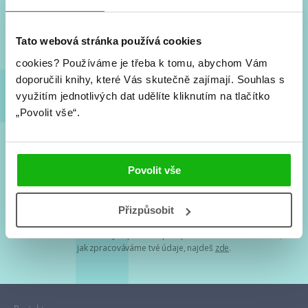
Nové knihy, co se chystá, kvízy, soutěže, autoři, filmové
a seriálové adaptace a další.
Tato webová stránka používá cookies
cookies?
Používáme je třeba k tomu, abychom Vám
doporučili knihy, které Vás skutečně zajímají.
Souhlas s
využitím jednotlivých dat udělíte kliknutím na tlačítko
„Povolit vše“.
Souhlasím s
podmínkami zpracování osobních údajů
Povolit vše
Tvá e-mailová adresa je u nás v bezpečí. Přečti si
naše podmínky
Přizpůsobit
zpracování osobních údajů
. S tvými osobními údaji nakládáme v
mezích obecně závazných právních předpisů. Více informací o tom,
jak zpracováváme tvé údaje, najdeš
zde
.