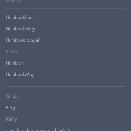
Projekty
HumbookFest
HumbookStage
Humbook blogeři
Storki
Humblok
HumbookMag
O nás
Blog
Knihy
Zásady ochrany osobních údajů