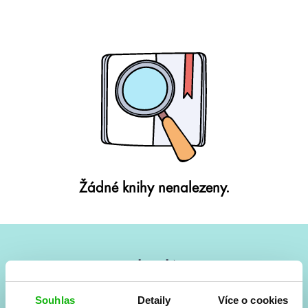
Žádné knihy nenalezeny.
#HumbookNews
Vše kolem #youngadult každý měsíc rovnou do mailu!
Souhlas
Detaily
Více o cookies