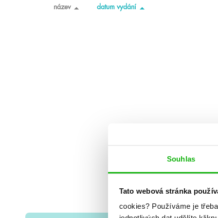
název
datum vydání
Souhlas
Tato webová stránka použív
cookies?
Používáme je třeba
jednotlivých dat udělíte klikn