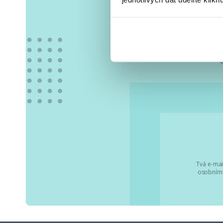
Vše
Tvá e-mai
osobními