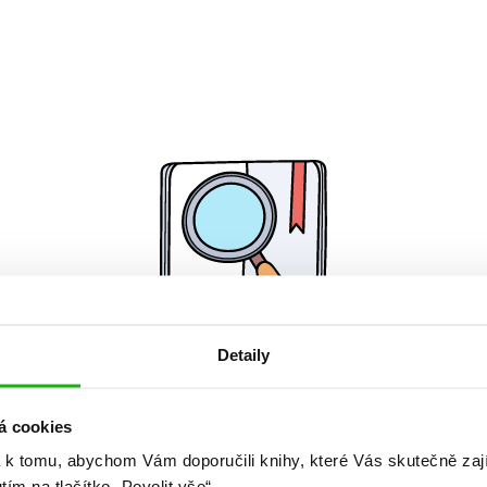
Detaily
Žádné knihy nenalezeny.
á cookies
 k tomu, abychom Vám doporučili knihy, které Vás skutečně zaj
utím na tlačítko „Povolit vše“.