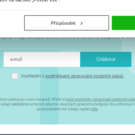
#HumbookNews
Přizpůsobit
 kolem #youngadult každý měsíc rovnou do mailu! Nové knihy, c
chystá, kvízy, soutěže, autoři, filmové a seriálové adaptace a další
Souhlasím s
podmínkami zpracování osobních údajů
lová adresa je u nás v bezpečí. Přečti si
naše podmínky zpracování osobních úda
 údaji nakládáme v mezích obecně závazných právních předpisů. Více informací o
zpracováváme tvé údaje, najdeš
zde
.