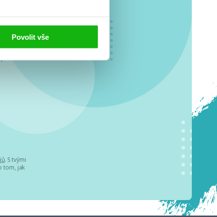
Povolit vše
o se
.
jů
. S tvými
 tom, jak