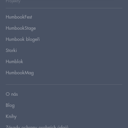
Projekty
HumbookFest
HumbookStage
Humbook blogeři
Storki
Humblok
HumbookMag
O nás
Blog
Knihy
Zásady ochrany osobních údajů