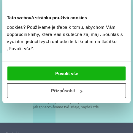
Nové knihy, co se chystá, kvízy, soutěže, autoři, filmové
a seriálové adaptace a další.
Tato webová stránka používá cookies
cookies?
Používáme je třeba k tomu, abychom Vám
doporučili knihy, které Vás skutečně zajímají.
Souhlas s
využitím jednotlivých dat udělíte kliknutím na tlačítko
„Povolit vše“.
Souhlasím s
podmínkami zpracování osobních údajů
Povolit vše
Tvá e-mailová adresa je u nás v bezpečí. Přečti si
naše podmínky
Přizpůsobit
zpracování osobních údajů
. S tvými osobními údaji nakládáme v
mezích obecně závazných právních předpisů. Více informací o tom,
jak zpracováváme tvé údaje, najdeš
zde
.