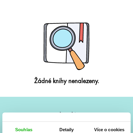
Žádné knihy nenalezeny.
#HumbookNews
Vše kolem #youngadult každý měsíc rovnou do mailu!
Souhlas
Detaily
Více o cookies