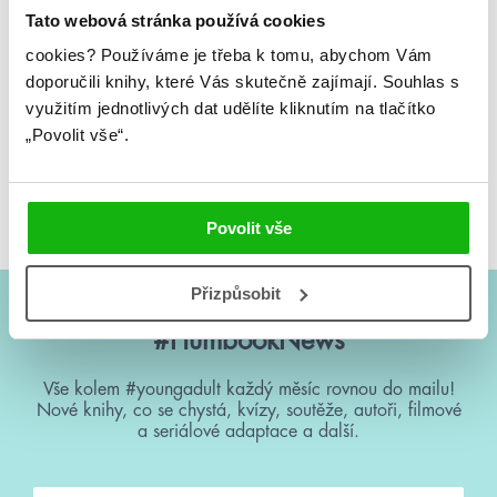
Tato webová stránka používá cookies
cookies?
Používáme je třeba k tomu, abychom Vám
doporučili knihy, které Vás skutečně zajímají.
Souhlas s
využitím jednotlivých dat udělíte kliknutím na tlačítko
„Povolit vše“.
Kerri Maniscalco
Kerri Maniscalco
Únik před Houdinim
Po stopách Jacka
Rozparovače
Povolit vše
Přizpůsobit
#HumbookNews
Vše kolem #youngadult každý měsíc rovnou do mailu!
Nové knihy, co se chystá, kvízy, soutěže, autoři, filmové
a seriálové adaptace a další.