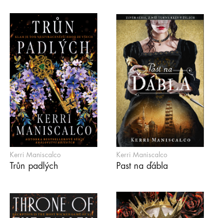
Kerri Maniscalco
Kerri Maniscalco
Trůn padlých
Past na ďábla