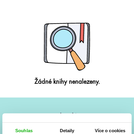
Žádné knihy nenalezeny.
#HumbookNews
Vše kolem #youngadult každý měsíc rovnou do mailu!
Souhlas
Detaily
Více o cookies