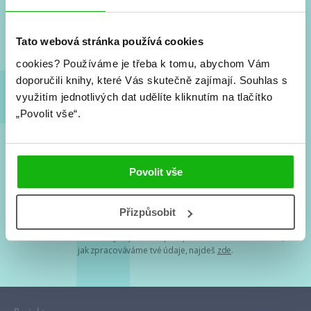
Nové knihy, co se chystá, kvízy, soutěže, autoři, filmové
a seriálové adaptace a další.
Tato webová stránka používá cookies
cookies?
Používáme je třeba k tomu, abychom Vám
doporučili knihy, které Vás skutečně zajímají.
Souhlas s
využitím jednotlivých dat udělíte kliknutím na tlačítko
„Povolit vše“.
Souhlasím s
podmínkami zpracování osobních údajů
Povolit vše
Tvá e-mailová adresa je u nás v bezpečí. Přečti si
naše podmínky
Přizpůsobit
zpracování osobních údajů
. S tvými osobními údaji nakládáme v
mezích obecně závazných právních předpisů. Více informací o tom,
jak zpracováváme tvé údaje, najdeš
zde
.