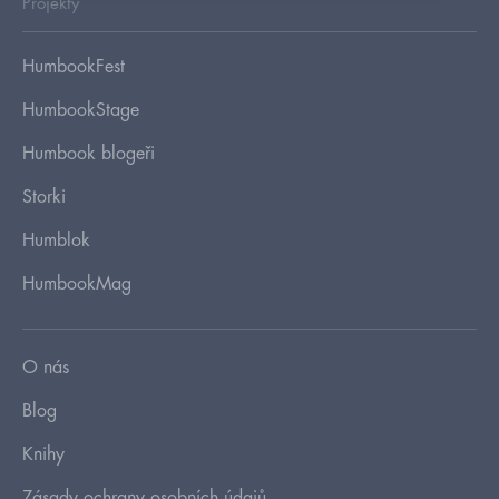
Projekty
HumbookFest
HumbookStage
Humbook blogeři
Storki
Humblok
HumbookMag
O nás
Blog
Knihy
Zásady ochrany osobních údajů