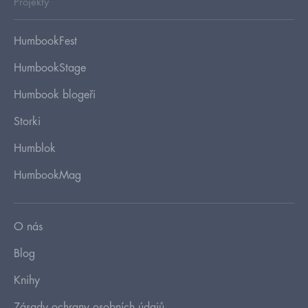
Projekty
HumbookFest
HumbookStage
Humbook blogeři
Storki
Humblok
HumbookMag
O nás
Blog
Knihy
Zásady ochrany osobních údajů