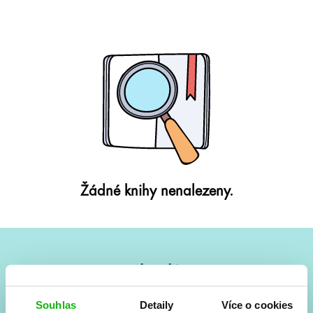
Žádné knihy nenalezeny.
#HumbookNews
Vše kolem #youngadult každý měsíc rovnou do mailu!
Souhlas
Detaily
Více o cookies