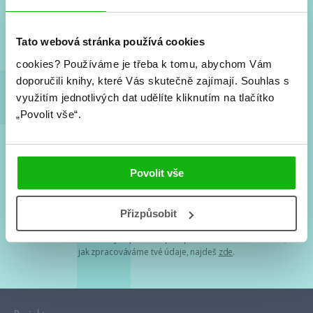
Nové knihy, co se chystá, kvízy, soutěže, autoři, filmové
a seriálové adaptace a další.
Tato webová stránka používá cookies
cookies?
Používáme je třeba k tomu, abychom Vám
doporučili knihy, které Vás skutečně zajímají.
Souhlas s
využitím jednotlivých dat udělíte kliknutím na tlačítko
„Povolit vše“.
Souhlasím s
podmínkami zpracování osobních údajů
Povolit vše
Tvá e-mailová adresa je u nás v bezpečí. Přečti si
naše podmínky
Přizpůsobit
zpracování osobních údajů
. S tvými osobními údaji nakládáme v
mezích obecně závazných právních předpisů. Více informací o tom,
jak zpracováváme tvé údaje, najdeš
zde
.